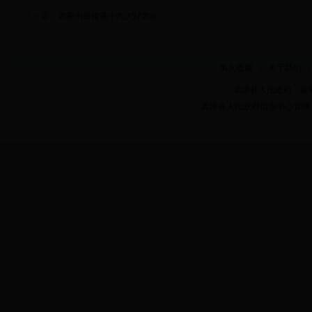
上一篇：
农家书屋传递十九大好声音
加入收藏
|
关于我们
|
孟津县人民政府 版权所有 Copy
孟津县人民政府信息中心管理 电话：0