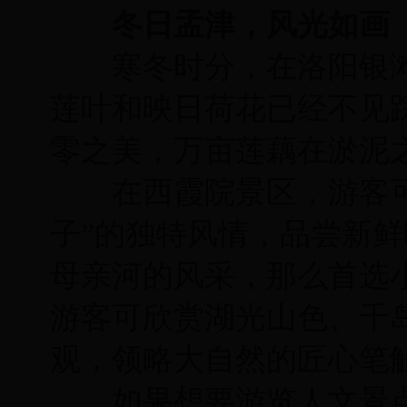
冬日孟津，风光如画
寒冬时分，在洛阳银滩
莲叶和映日荷花已经不见
零之美，万亩莲藕在淤泥
在西霞院景区，游客可
子”的独特风情，品尝新
母亲河的风采，那么首选
游客可欣赏湖光山色、千岛
观，领略大自然的匠心笔
如果想要游览人文景点