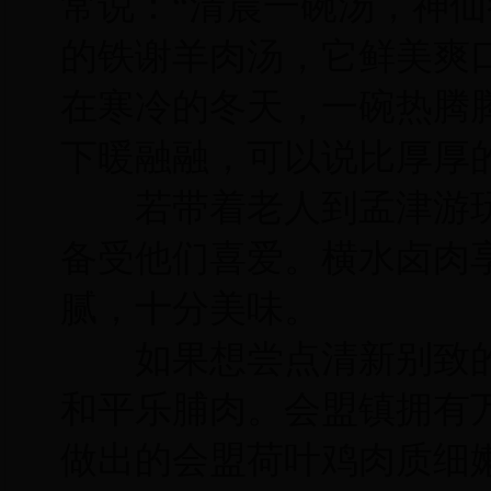
常说：“清晨一碗汤，神仙
的铁谢羊肉汤，它鲜美爽
在寒冷的冬天，一碗热腾
下暖融融，可以说比厚厚
若带着老人到孟津游玩
备受他们喜爱。横水卤肉享
腻，十分美味。
如果想尝点清新别致的
和平乐脯肉。会盟镇拥有
做出的会盟荷叶鸡肉质细