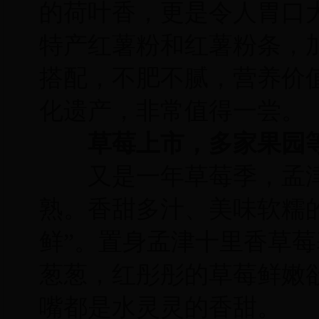
的荷叶香，更是令人胃口
特产红薯粉和红薯粉条，
搭配，不肥不腻，营养价
化遗产，非常值得一尝。
草莓上市，多家果园
又是一年草莓季，孟津
熟。香甜多汁、美味软糯
鲜”。置身孟津十里香草
葱葱，红彤彤的草莓鲜嫩
嘴都是水灵灵的香甜。