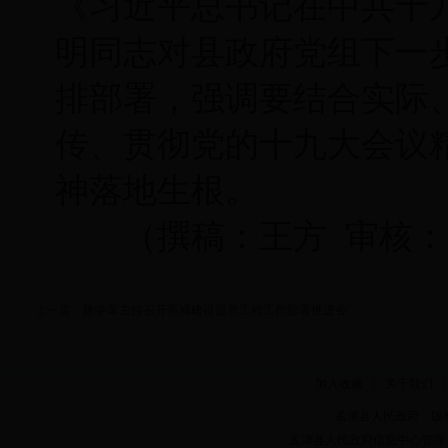
《习近平总书记在中共十
明同志对县政府党组下一
排部署，强调要结合实际
传、贯彻党的十九大会议
神落地生根。
（撰稿：王方 审核：
上一篇：
陈学军主持召开百城建设提质工程工作部署推进会
加入收藏
|
关于我们
|
孟津县人民政府 版权所有 Copy
孟津县人民政府信息中心管理 电话：0