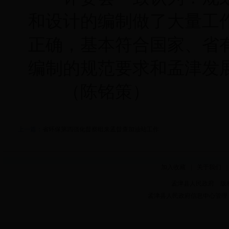
和设计的编制做了大量工
正确，基本符合国家、省
编制的规范要求和孟津发
（陈铭策）
上一篇：
省环保第四强化督察组来孟督查加油站工作
加入收藏
|
关于我们
|
孟津县人民政府 版权所有 Copy
孟津县人民政府信息中心管理 电话：0