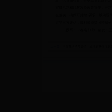
志、扶智相结合，持续激发贫困群众
宣讲活动和脱贫攻坚政策宣传，推动
在落实、确保可持续”要求，以问题
过第三方评估，顺利摘掉贫困村帽子
（撰写：宁春燕 张帅 签发：王
上一篇：
周晋育约谈常袋镇、孟津农商银行脱