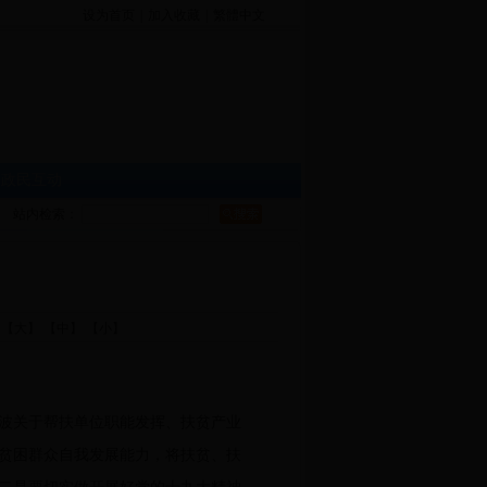
设为首页
|
加入收藏
|
繁體中文
|
政民互动
站内检索：
：
【大】
【中】
【小】
波关于帮扶单位职能发挥、扶贫产业
贫困群众自我发展能力，将扶贫、扶