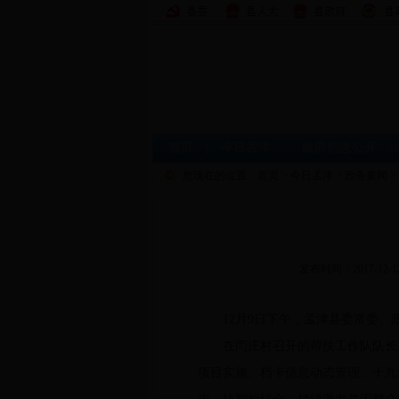
首页
|
今日孟津
|
政府信息公开
您现在的位置：
首页
>
今日孟津
>
政务要闻
>
发布时间：2017-12
12月9日下午，孟津县委常委、
在闫庄村召开的帮扶工作队队长、
项目实施、档卡信息动态管理、十九