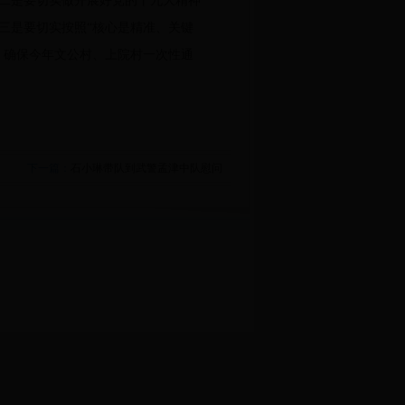
二是要切实做开展好党的十九大精神
三是要切实按照“核心是精准、关键
，确保今年文公村、上院村一次性通
下一篇：
石小琳带队到武警孟津中队慰问