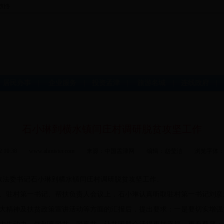
|
居民办事
|
企业服务
|
投资孟津
|
旅游名城
|
连线政府
石小琳到横水镇闫庄村调研脱贫攻坚工作
-12 10:38 www.ahmister.com 来源：中国孟津网 编辑：赵莹洁 浏览字体
政法委书记石小琳到横水镇闫庄村调研脱贫攻坚工作。
驻村第一书记、帮扶负责人会议上，石小琳认真听取驻村第一书记刘彦
大精神及扶贫政策宣讲活动等方面的汇报后，提出要求：一是要切实增强