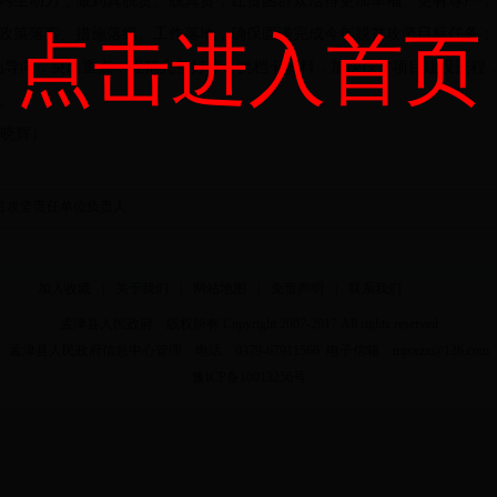
内生动力，做到真脱贫、脱真贫，让贫困群众活得更加幸福、更有尊严；
政策落实、措施落细、工作落地，确保圆满完成今年脱贫攻坚目标任务；
点击进入首页
为导向，突出重点，规范完善好评各类档卡资料，加快扶贫项目建设进程
。
晓辉）
贫攻坚责任单位负责人
加入收藏
|
关于我们
|
网站地图
|
免责声明
|
联系我们
孟津县人民政府 版权所有 Copyright 2007-2017 All rights reserved
孟津县人民政府信息中心管理 电话：0379-67911566 电子信箱：mjxxzx@126.com
豫ICP备10013256号