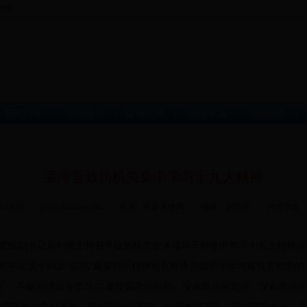
|
居民办事
|
企业服务
|
投资孟津
|
旅游名城
|
连线政府
孟津县政协机关集中学习十九大精神
-15 19:59 www.ahmister.com 来源：中国孟津网 编辑：赵莹洁 浏览字体
党组副书记崔利民主持召开政协机关全体领导干部集中学习十九大精神会
书记关于纠正“四风”重要指示精神和县政协党组关于学习宣传贯彻党的
，不断加强自身学习;二要提高政治站位。没有政治的觉悟、没有政治的