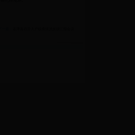
严格纪律规矩。
下一篇：
孟津县召开入户核查情况反馈汇报会议