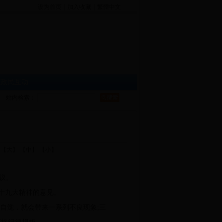
设为首页
|
加入收藏
|
繁體中文
|
政民互动
站内检索：
：
【大】
【中】
【小】
议。
十九大精神的意见。
自觉，就会带来一系列不良现象;三