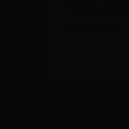
要锤炼过硬作风，严守各项纪律要求
（撰稿：吕卫东 审核：陆航）
上一篇：
吉啼晓到津西村走访慰问贫困户