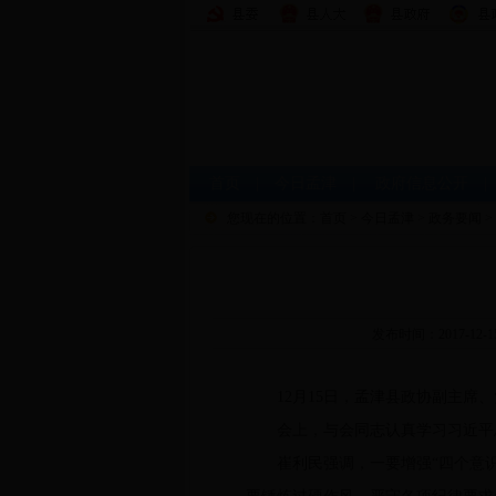
首页
|
今日孟津
|
政府信息公开
您现在的位置：
首页
>
今日孟津
>
政务要闻
>
发布时间：2017-12
12月15日，孟津县政协副主席、
会上，与会同志认真学习习近平总
崔利民强调，一要增强“四个意识”