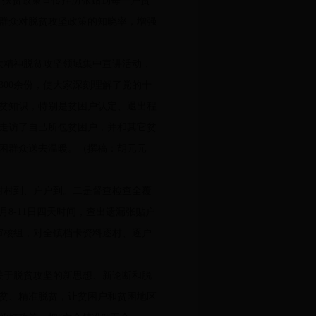
将扶贫政策宣传挂历张贴到每一户贫
群众对脱贫攻坚政策的知晓率，增强
大精神脱贫攻坚领域集中宣讲活动，
00余份，使大家深刻理解了党的十
贫知识，特别是贫困户认定、退出程
走访了自己所包贫困户，并和其它贫
贫困群众送去温暖。（撰稿：胡元元
村村到、户户到。二是督查检查全覆
8-11日四天时间，查出遗漏张贴户
审核组，对全镇档卡资料逐村、逐户
关于脱贫攻坚的新思想、新论断和脱
贫、精准脱贫，让贫困户和贫困地区