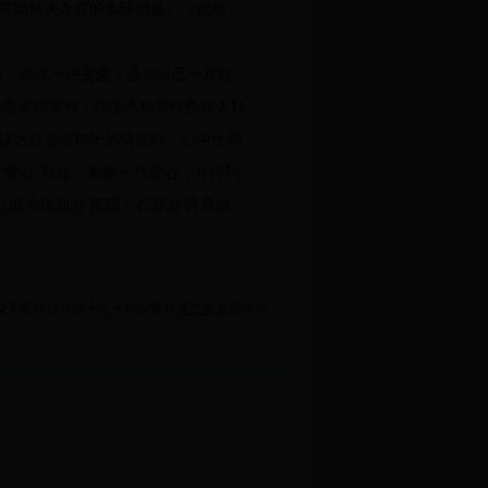
帮助解决存在的实际问题。（撰稿：
，体现一份关爱；给你自己一双鞋
小浪底镇梁村，韩国永和帮扶责任人杜
镇区赶会卖鞋垫的情况时，心中便萌
爱心”鞋垫，奉献一片爱心，并得到
(城乡规划办 撰稿：石岩岩 许晨路
深入帮扶村开展十九大精神暨扶贫政策宣讲活动