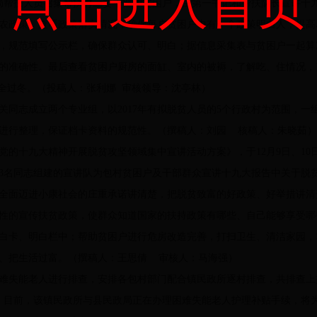
点击进入首页
局帮扶人员召集帮扶村三委干部和贫困户，由第一书记和帮扶队长宣讲十
农政策，查看政策落实情况，确保每户贫困户中有一个政策明白人，提高
，规范填写公示栏，确保群众认可、明白；据信息采集表与贫困户一起算
的准确性。最后查看贫困户厨房的面缸、室内的被褥，了解吃、住情况，
安全过冬。（投稿人：张利娜 审核领导：沈亭林）
关同志成立两个专业组，以2017年有拟脱贫人员的5个行政村为范围，
进行整理，保证档卡资料的规范性。（撰稿人：刘园 核稿人：朱晓茹）
十九大精神开展脱贫攻坚领域集中宣讲活动方案》，于12月9日、10
3名同志组建的宣讲队为包村贫困户及干部群众宣讲十九大报告中关于脱
全面迈进小康社会的庄重承诺讲清楚，把脱贫致富的好政策、好举措讲清
性的宣传扶贫政策，使群众知道国家的扶持政策有哪些、自己能够享受哪
白卡、明白栏中；帮助贫困户进行危房改造完善，打扫卫生、清洁家园，
、把生活过富。（撰稿人：王思倩 审核人：马海强）
能老人进行排查，安排各包村部门配合镇民政所逐村排查，共排查上报214
人。目前，该镇民政所与县民政局正在办理困难失能老人护理补贴手续，将为