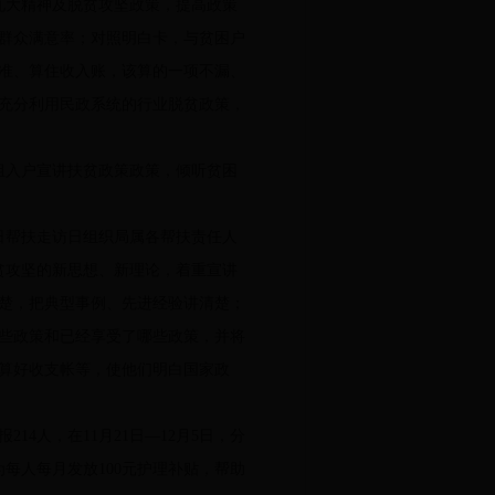
九大精神及脱贫攻坚政策，提高政策
群众满意率；对照明白卡，与贫困户
准、算住收入账，该算的一项不漏、
充分利用民政系统的行业脱贫政策，
一组入户宣讲扶贫政策政策，倾听贫困
日帮扶走访日组织局属各帮扶责任人
贫攻坚的新思想、新理论，着重宣讲
楚，把典型事例、先进经验讲清楚；
些政策和已经享受了哪些政策，并将
算好收支帐等，使他们明白国家政
人，在11月21日—12月5日，分
每人每月发放100元护理补贴，帮助