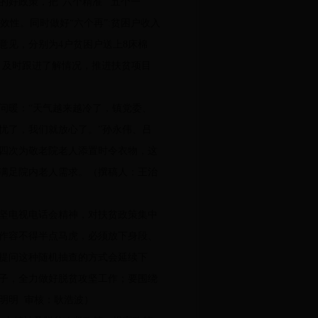
好政策，把“六个精准”“五个一
效性。同时做好“六个再”:贫困户收入
意见，分别为4户贫困户送上8床棉
，及时跟进了解情况，推进扶贫项目
问暖：“天气越来越冷了，镇党委、
忧了，我们就放心了。”孙永伟、吕
四次为敬老院老人添置时令衣物，这
时满足院内老人需求。（撰稿人：王治
攻坚电视电话会精神，对扶贫政策集中
作容不得半点马虎，必须放下身段、
提问这种随机抽查的方式会延续下
子，全力做好脱贫攻坚工作；要围绕
明明 审核：耿浩波）