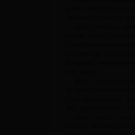
常袋镇：12月9日，联合各驻村帮
困户家中。同时成立宣讲小组走村入
贫困群众脱贫致富的内生动力，凝聚
国土局：12月9日至10日，党组
为村干部、帮扶责任人、贫困户集中
九大关于脱贫攻坚的新思想和新论断
序和各类惠民政策，树立坚决打赢脱
困户进行交谈，了解实际生活生产
审核：王新民）
麻屯镇：一是张贴宣传彩页全覆盖。
盖。抽调机关干部组成督察组对各行
1356户，目前已全部补贴完毕。
审核，查出问题当场予以纠正。（撰
档案局：12月9日上午，党组书记
贫攻坚政策，并实地察看贫困户过冬