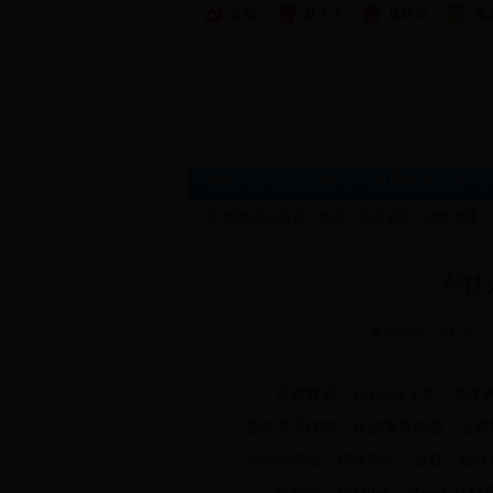
首页
|
今日孟津
|
政府信息公开
您现在的位置：
首页
>
今日孟津
>
政务专题
>
帮扶
发布时间：2017-12
县畜牧局：12月9日上午，全体帮
告中关于扶贫工作的重要内容，宣讲
户家中用电、用水安全，发现、解