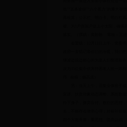
同全国一道进入全面小康社会这一党
批”“五条途径”“八个着力”的重大
再核算；公示栏、明白卡、明白栏再
被、为1户贫困户送上小太阳，确保
落实。（撰稿：黄盼盼 审核：王进
会盟镇：12月11日上午，党委书
政府一直惦记着你们的冷暖，我们把
继波边说边耐心的为老人们整理新衣
次为35位集中供养特困老人统一添
伟 核稿：杨高庄）
另：当天上午，召集全体班子成员、
宣讲、扶贫对象动态调整、系统数据
扑下身子，摒弃应付、敷衍的思想，
去，不能存在侥幸心理；对标补短板
四个方面开展：重思想、提高认识，