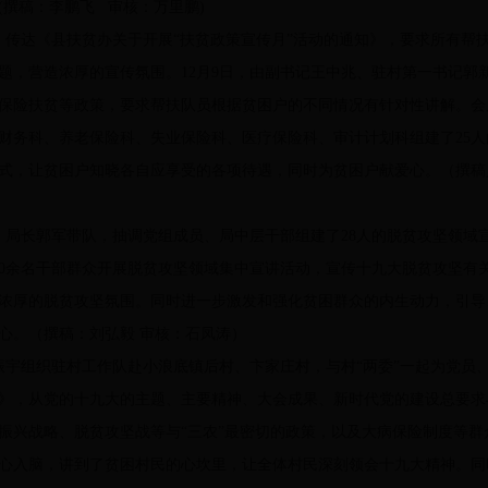
(撰稿：李鹏飞 审核：万里鹏)
传达《县扶贫办关于开展“扶贫政策宣传月”活动的通知》，要求所有帮
题，营造浓厚的宣传氛围。12月9日，由副书记王中兆、驻村第一书记郭
保险扶贫等政策，要求帮扶队员根据贫困户的不同情况有针对性讲解。会
财务科、养老保险科、失业保险科、医疗保险科、审计计划科组建了25
方式，让贫困户知晓各自应享受的各项待遇，同时为贫困户献爱心。（撰
局长郭军带队，抽调党组成员、局中层干部组建了28人的脱贫攻坚领域
80余名干部群众开展脱贫攻坚领域集中宣讲活动，宣传十九大脱贫攻坚有关
浓厚的脱贫攻坚氛围。同时进一步激发和强化贫困群众的内生动力，引导、
心。（撰稿：刘弘毅 审核：石凤涛）
宇组织驻村工作队赴小浪底镇后村、卞家庄村，与村“两委”一起为党员
》，从党的十九大的主题、主要精神、大会成果、新时代党的建设总要求
振兴战略、脱贫攻坚战等与“三农”最密切的政策，以及大病保险制度等群
心入脑，讲到了贫困村民的心坎里，让全体村民深刻领会十九大精神。同