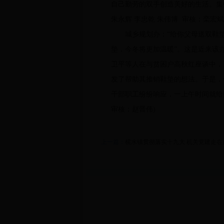
自己勤劳的双手创造美好的生活。集
朱永辉 李忠乾 朱伟博 审核：栾宏
城乡规划办：“给你父母送双鞋垫
垫，今冬将更加温暖”。这是近来该
卫平等人在与贫困户高秋红座谈中，
发了帮助其推销鞋垫的想法。于是，
干部职工纷纷响应，一上午时间就给购
审核：赵晋伟)
上一篇：
横水镇贯彻落实十九大 机关党建走在