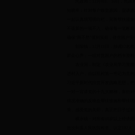
民政局：12月9日、10日，民政
知晓率；针对每户致贫原因，宣讲惠
一起认真填写明白栏，完善帮扶措施
不该算的一项不入，确保每一笔帐目
确保“两不愁”落到实处，使贫困户
朝阳镇：12月11日，抽调12名机
群众心声；一组对贫困户的档卡资料
农业局：制定《农业局学习贯彻党的
进村入户，由以驻村第一书记为主的
习近平新时代扶贫开发战略思想，把
一对一宣讲党的十九大精神，有针对
情况准确的反映在帮扶措施和帮扶明
策、感受党的关怀，真正把日子过好
横水镇：对所有60岁以上经济困难失
批次到县人民医院检查、认定182