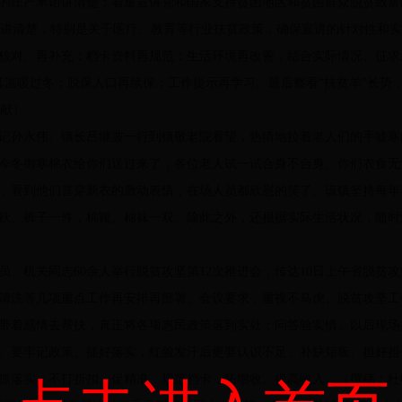
的庄严承诺讲清楚；着重宣讲党和国家支持贫困地区和贫困群众脱贫致富的
举措讲清楚，特别是关于医疗、教育等行业扶贫政策，确保宣讲的针对性和实
核对、再补充；档卡资料再规范；生活环境再改善，结合实际情况、征求
其温暖过冬；脱保人口再续保；工作提示再学习。最后察看“扶贫羊”长势
献）
记孙永伟、镇长吕继波一行到镇敬老院看望，热情地拉着老人们的手嘘寒
今冬御寒棉衣给你们送过来了，各位老人试一试合身不合身。你们衣食无
，看到他们喜穿新衣的激动表情，在场人员都欣慰的笑了。该镇坚持每年
棉袄、裤子一件，棉靴、棉袜一双。除此之外，还根据实际生活状况，随
机关同志60余人举行脱贫攻坚第12次推进会，传达10日上午省脱贫
清洗等几项重点工作再安排再部署。会议要求，重视不马虎。脱贫攻坚工
带着感情去帮扶，真正将各项惠民政策落到实处；问答验实情。以后现场
。要牢记政策、抓好落实，红脸发汗后更要认识不足、补缺短板、担好担
抓落实、不打折扣，促精准、规范档卡，拓增收、提高收入。（撰稿：杜