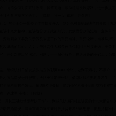
扶工作队到18个行政村开展“扶贫政策进家门”宣传活动，一对一宣讲，
户，向群众面对面宣讲政策，解答问题，帮助梳理发展思路，进一步提高
全社会参与扶贫的合力。（撰稿：张一兵 审核：郭冬志）
书记、局长王公平带领全体帮扶责任人，到分包村白鹤镇曙光村开展十九
宣讲十九大精神，宣讲脱贫攻坚政策知识，发放脱贫政策汇编、宣传单等3
，深刻领会了县委关于脱贫攻坚工作的重要精神、重要论断，精准掌握脱
贫攻坚战的信心。之后，帮扶责任人和各自所包贫困户对接走访，王公平
情况，并针对提出的困难、问题，一一耐心解答，在送政策的基础上，为
组织镇村干部发放张贴宣传彩页10000余张，做到不漏村、不漏户、
政村张贴情况进行督查，严防干道沿线张贴、偏僻区域不贴现象发生。12月
三是档卡资料审核全覆盖。抽调6名业务精、能力强的机关干部组成档卡资料
稿：许建军 审核：丁绍凯）
、局长王进献带领帮扶工作队，到城关镇瀍阳村宣讲党的十九大报告中
取暖设施情况。着重宣讲习近平新时代扶贫开发战略思想，把坚持精准扶