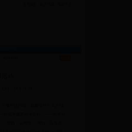
设为首页
|
加入收藏
|
繁體中文
|
政民互动
站内检索：
讲活动
：
【大】
【中】
【小】
、开展帮扶活动，着重宣传十九大报
一步完善规范档卡资料，一一检查各
局 撰稿：王惠珂 审核：高旭浩）