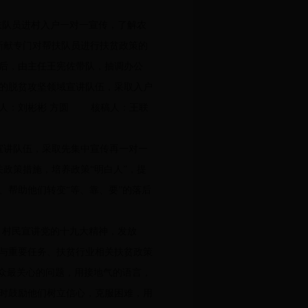
扶队员进村入户一对一宣传，了解农
新献专门对帮扶队员进行扶贫政策的
后，由主任王宪佐带队，抽调办公
人的脱贫攻坚领域宣讲队伍，采取入户
稿人：刘彬彬 方圆 核稿人：王联
宣讲队伍，采取先集中宣传再一对一
政策措施，培养政策“明白人”，提
帮助他们转变“等、靠、要”的落后
、村民宣讲党的十九大精神，发放
与重要任务、扶贫行业相关扶贫政策
众最关心的问题，用接地气的语言，
时鼓励他们树立信心，克服困难，用