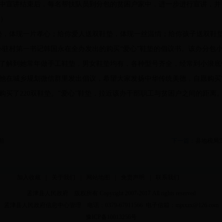
中宣讲结束后，每名帮扶队员到分包的贫困户家中，进一步进行宣讲，并
斌）
，体现一片孝心；给你爱人送双鞋垫，体现一丝温情；给你孩子送双鞋垫
办驻村第一书记韩国永在全办发出的购买“爱心”鞋垫的倡议书。该办分包
了解到她常年做手工鞋垫，男女鞋垫均有，各种型号齐全，经常到小浪底
他在城乡规划微信群里发出倡议，希望大家发扬中华传统美德，自愿购买“
买了220双鞋垫。“爱心”鞋垫，拉近该办干部职工与贫困户之间的距离。
前
下一篇：
县地税局
加入收藏
|
关于我们
|
网站地图
|
免责声明
|
联系我们
孟津县人民政府 版权所有 Copyright 2007-2017 All rights reserved
孟津县人民政府信息中心管理 电话：0379-67911566 电子信箱：mjxxzx@126.com
豫ICP备10013256号