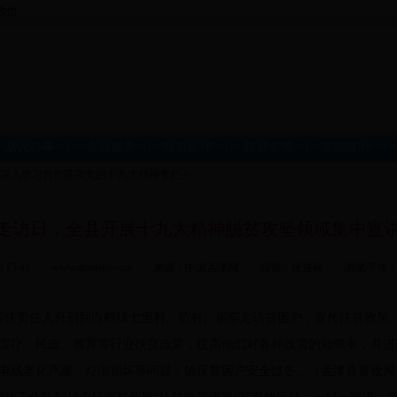
|
居民办事
|
企业服务
|
投资孟津
|
旅游名城
|
连线政府
深入学习贯彻落实党的十九大精神专栏
>
走访日，全县开展十九大精神脱贫攻坚领域集中宣
-12 15:41 www.ahmister.com 来源：中国孟津网 编辑：张道禄 浏览字体
扶责任人分别到白鹤镇七里村、范村、崔窑走访贫困户，宣传扶贫政策
医疗、民政、教育等行业扶贫政策，提高他们对各种政策的知晓率，并进
决电线老化严重、灯泡损坏等问题，确保贫困户安全过冬。（孟津县畜牧