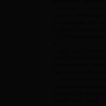
他们改善生活状况、提高生活水平。
县社会保险中心：12月8日下午，
户的各项诉求，及时帮助解决实际问
培训，特别是解读民政、教育、社会
室、申报登记科、基金征缴科、基金
一对一、集中讲解社保扶贫政策等
营）
质监局：12月9日，由党组书记、
讲解等方式，在白鹤镇牛王村组织2
高贫困户对政策的知晓率，营造更加
思想观念，增强脱贫致富的决心和信
公路管理局：12月9日，局长韩振
《孟津县脱贫攻坚行业扶贫政策汇编
等方面进行深入宣讲，重点围绕乡村
结合身边事、身边人，通俗易懂、入