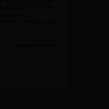
营；对生肉类食品进行检验检疫票据
票，确保食品进销货情况可查，保证
，并要求其限期整改。
吃到健康餐饮，买到放心食品，让群
下一篇：
白鹤镇崔窑村扎实做好基层党建宣传