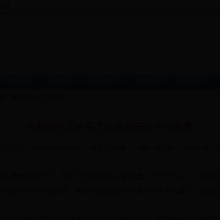
|
居民办事
|
企业服务
|
投资孟津
|
旅游名城
|
连线政府
府
>
政务动态
>
镇区动态
>
白鹤镇扎实开展节前食品安全专项检查
2-27 16:12 www.ahmister.com 来源：白鹤镇 编辑：张道禄 浏览字体：
安全保障水平，确保广大群众舌尖上的安全，12月27日上午，白鹤镇
市场进行了拉网式排查，重点对食品交易量大且相对集中的超市、农贸市