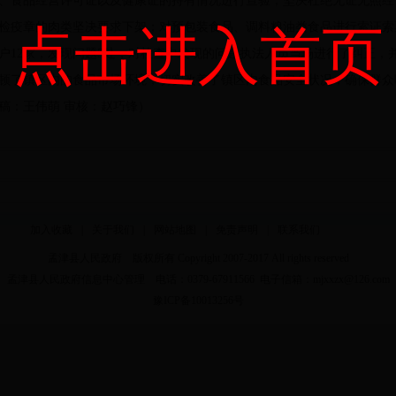
食品经营许可证以及健康证的持有情况进行查验，坚决杜绝无证无照经
检疫章的肉类坚决要求下架；对预包装食品、调料粮油类食品进行索证索
点击进入首页
户12家，发现问题5处，对检查中发现的问题执法人员当场进行了纠正
了镇区内的食品市场环境，切实改善了镇区内食品安全状况，确保群众
稿：王伟萌 审核：赵巧锋）
加入收藏
|
关于我们
|
网站地图
|
免责声明
|
联系我们
孟津县人民政府 版权所有 Copyright 2007-2017 All rights reserved
孟津县人民政府信息中心管理 电话：0379-67911566 电子信箱：mjxxzx@126.com
豫ICP备10013256号