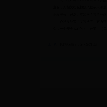
此次检查着重对经营者营业执照、
查验，无相关检验检疫票据或未加盖
食品源头可追溯。本次检查共查验商
通过食品安全专项检查，有力整顿
众过一个安全放心的元旦佳节。（撰
上一篇：
积极响应指示，深入查摆问题