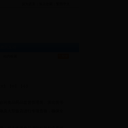
设为首页
|
加入收藏
|
繁體中文
|
政民互动
站内检索：
【大】
【中】
【小】
会同食品药品监督管理所、派出所等
场及大型饭店进行专项查验，确保全