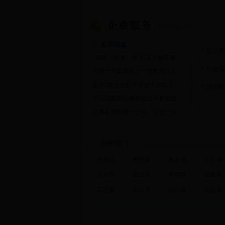
设立变
·
“洛阳（孟津）造”机器人轴承加速扩产
社会保
·
空港产业集聚区15个研发项目入选洛阳市第三批新产品新技术新工艺
·
孟津1家企业获评省技术创新示范企业
城市建
·
平乐镇豪智机械有限公司有望收获国际大单
·
孟津县洛阳铜一公司：引进一位院士 带旺一个产业
办事部门
·
政府办
·
发改委
·
教育局
·
工信局
·
人社局
·
国土局
·
环保局
·
住建局
·
卫计委
·
审计局
·
统计局
·
安监局