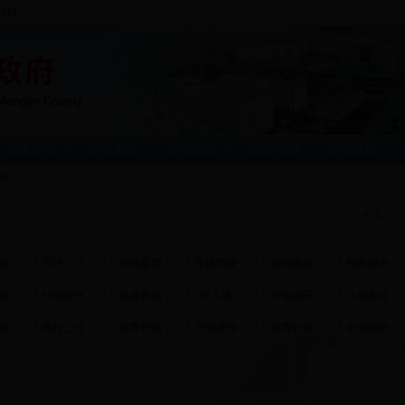
|
居民办事
|
企业服务
|
投资孟津
|
旅游名城
|
连线政府
务
更多>>
庭
司法公证
法律援助
车辆驾驶
有线电视
殡葬服务
税
转业退伍
社会救助
出入境
文化娱乐
公用事业
障
医疗卫生
教育培训
户籍身份
生育收养
创业贷款