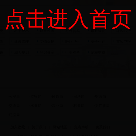
点击进入首页
更多>>
更
科学技术
质量检查
对外贸易
市政绿化
环境保护
险
建设管理
文物保护
医疗卫生
安全生产
立项申报
设
城乡规划
登记备案
行业准营
纳税交费
·
公安局
·
监察局
·
民政局
·
司法局
·
财政局
·
交通局
·
水务局
·
农业局
·
林业局
·
文广新局
·
药监局
加入收藏
|
关于我们
|
网站地图
|
免责声明
|
联系我们