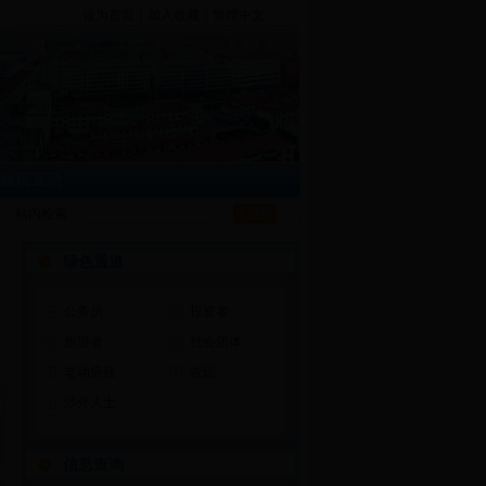
设为首页
|
加入收藏
|
繁體中文
|
政民互动
站内检索：
绿色通道
公务员
投资者
旅游者
社会团体
老幼病残
农民
涉外人士
信息查询