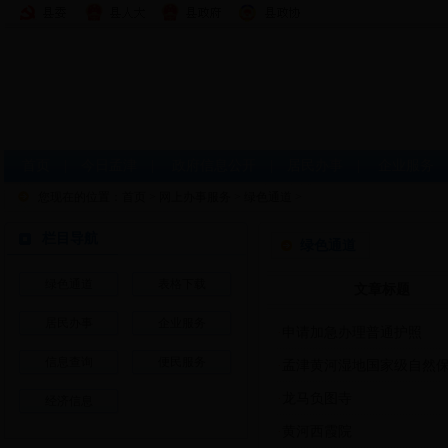
首页
|
今日孟津
|
政府信息公开
|
居民办事
|
企业服务
您现在的位置：
首页
>
网上办事服务
>
绿色通道
>
栏目导航
绿色通道
绿色通道
表格下载
文章标题
居民办事
企业服务
·
申请加急办理普通护照
信息查询
便民服务
·
孟津黄河湿地国家级自然
·
龙马负图寺
经济信息
·
黄河西霞院