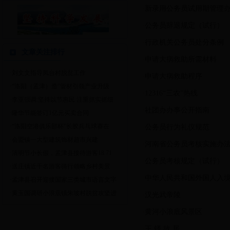
·
新录用公务员试用期管理
·
公务员辞退规定（试行）
·
行政机关公务员处分条例
文章关注排行
·
申请大病救助所需材料
·刘文文指导凤台村脱贫工作
·
申请大病救助程序
·“洛阳（孟津）造”管材引领产业升级
·
12316“三农”热线
·李亚强调:坚持以节惠民 注重抓实抓细
·
社团办办事公开指南
·隆华节能签订1亿元买卖合同
·“洛阳空港俱乐部杯”长胶兵乓球赛在
·
公务员行为礼仪规范
·会盟镇一大型建筑饰材超市兴建
·
河南省公务员考核实施办
·清明节小长假，孟津县接待游客18.71
·
公务员考核规定（试行）
·送庄镇近千名游客骑行领略乡村美景
·
中华人民共和国外国人入
·孟津县召开迎接国家三类城市语言文字
·黄玉国调研小浪底镇朱坡村脱贫攻坚进
·
汉光武帝陵
·
黄河小浪底风景区
·
王 铎 故 居