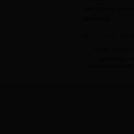
·
王铎《拟山园帖》石刻陈
·
魏家坡古民居
首页
1
2
下一页
末页
加入收藏
|
关于我们
|
孟津县人民政府 版权所有 Copy
孟津县人民政府信息中心管理 电话：0