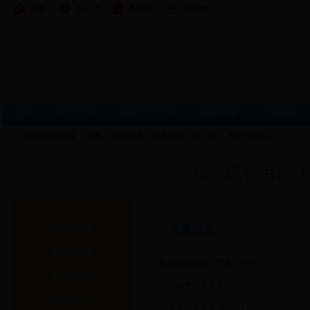
首页
|
今日孟津
|
政府信息公开
|
居民办事
|
企业服务
您现在的位置：
首页
>
今日孟津
>
政务专题
>
镇（区）书记话担当
>
镇（区）书记话
专题信息
头条新闻
政务要闻
常袋镇誓保第一季度“开门红”
经济信息
平乐镇争进发展第一方阵
社会信息
小浪底镇要奋力实现开门红