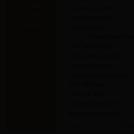
图片新闻
麻屯镇将落实工作开创新局面
热点聚焦
白鹤镇要奋力拼出发展新天地
政务专题
王旭升：挺立潮头勇担当
吴少义：敢于担当勇作为 真抓实干谱新篇
马化锋：积极作为 勇于担当
臧振华：顺应新常态 担当有作为
卫浩洁：锐意进取 奋力作为
尤迎斌：勇担历史使命 加快会盟发展
畅伟志：履职尽责勇担当
李继东：担当，重于泰山
主动适应新常态 勇于担当敢作为
横水篇：顺应新常态 担当有作为
首页
1
2
下一页
末页